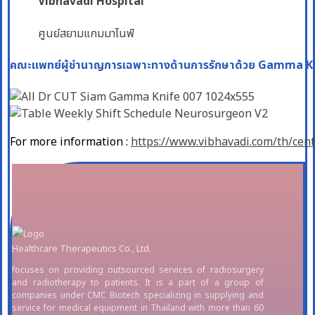
Vibhavadi Hospital
ศูนย์สยามแกมมาไนฟ์
คณะแพทย์ผู้ชำนาญการเฉพาะทางด้านการรักษาด้วย Gamma K
For more information :
https://www.vibhavadi.com/th/cen
Healthcare Therapeutics Co., Ltd.
focuses on providing outsourced services of radiosurgery
and radiotherapy to patients. It is a part of a group of
companies under CMC Biotech specializing in supplying and
service for medical equipment in Thailand with more than 60