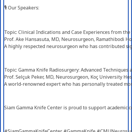
🎙️ Our Speakers:
Topic: Clinical Indications and Case Experiences from th
Prof. Ake Hansasuta, MD, Neurosurgeon, Ramathibodi Hos
A highly respected neurosurgeon who has contributed sig
Topic: Gamma Knife Radiosurgery: Advanced Techniques a
Prof. Selçuk Peker, MD, Neurosurgeon, Koç University Hosp
A world-renowned expert who has personally treated mor
Siam Gamma Knife Center is proud to support academic co
#SiamGammaKnifeCenter #GammaKnife #CMUNeurosurge