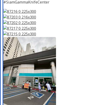
#SiamGammaKnifeCenter