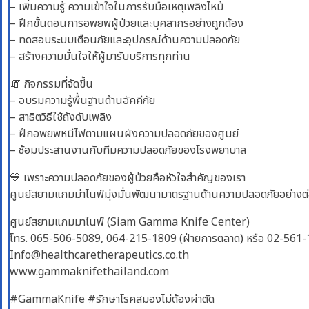
– เพิ่มความรู้ ความเข้าใจในการรับมือเหตุเพลิงไหม้
– ฝึกขั้นตอนการอพยพผู้ป่วยและบุคลากรอย่างถูกต้อง
– ทดสอบระบบเตือนภัยและอุปกรณ์ด้านความปลอดภัย
– สร้างความมั่นใจให้ผู้มารับบริการทุกท่าน
🧯 กิจกรรมที่จัดขึ้น
– อบรมความรู้พื้นฐานด้านอัคคีภัย
– สาธิตวิธีใช้ถังดับเพลิง
– ฝึกอพยพหนีไฟตามแผนผังความปลอดภัยของศูนย์
– ซ้อมประสานงานกับทีมความปลอดภัยของโรงพยาบาล
💙 เพราะความปลอดภัยของผู้ป่วยคือหัวใจสำคัญของเรา
ศูนย์สยามแกมม่าไนฟ์มุ่งมั่นพัฒนามาตรฐานด้านความปลอดภัยอย่างต่อเน
ศูนย์สยามแกมมาไนฟ์ (Siam Gamma Knife Center)
โทร. 065-506-5089, 064-215-1809 (ฝ่ายการตลาด) หรือ 02-561-
Info@healthcaretherapeutics.co.th
www.gammaknifethailand.com
#GammaKnife #รักษาโรคสมองไม่ต้องผ่าตัด