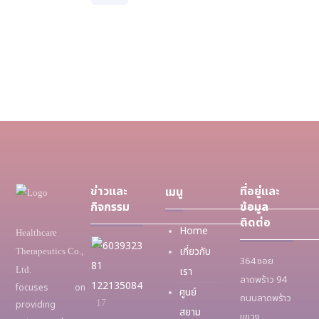
ข่าวและ
ที่อยู่และ
เมนู
กิจกรรม
ข้อมูล
ติดต่อ
Home
Healthcare
กิ
เกี่ยวกับ
Therapeutics Co.,
364 ซอย
จ
Ltd.
เรา
ลาดพร้าว 94
ก
focuses on
ศูนย์
ถนนลาดพร้าว
ร
17
providing
สยาม
ร
แขวง