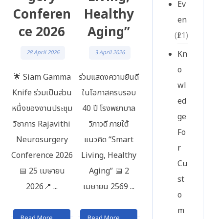
Ev
Conferen
Healthy
en
ce 2026
Aging”
t
(21)
Kn
28 April 2026
3 April 2026
o
🌟 Siam Gamma
ร่วมแสดงความยินดี
wl
Knife ร่วมเป็นส่วน
ในโอกาสครบรอบ
ed
หนึ่งของงานประชุม
40 ปี โรงพยาบาล
ge
วิชาการ Rajavithi
วิภาวดี ภายใต้
Fo
Neurosurgery
แนวคิด “Smart
r
Conference 2026
Living, Healthy
Cu
📅 25 เมษายน
Aging” 📅 2
st
2026📍 ...
เมษายน 2569 ...
o
m
Read More
Read More