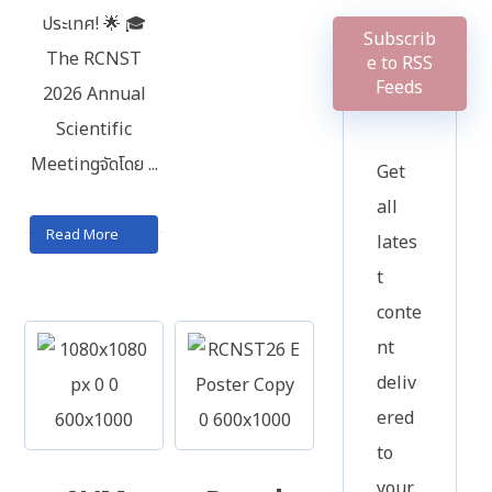
ประเทศ! 🌟 🎓
Subscrib
ร
The RCNST
e to RSS
Feeds
2026 Annual
Scientific
Meetingจัดโดย ...
Get
all
Read More
lates
t
conte
nt
deliv
ered
to
ร
your