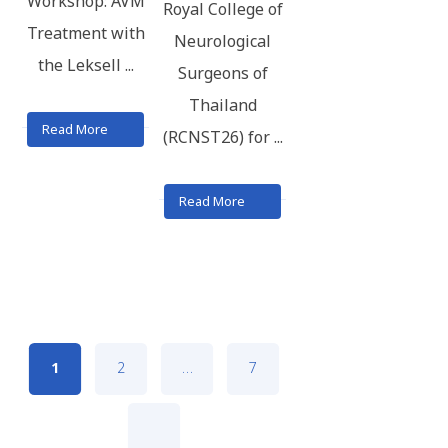
Workshop: AVM
Royal College of
Treatment with
Neurological
the Leksell ...
Surgeons of
ว
Thailand
Read More
(RCNST26) for ...
Read More
!
1
2
…
7