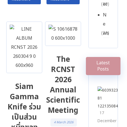
er
(10)
N
e
ws
(21)
The
Latest
RCNST
Posts
2026
Siam
Annual
Gamma
Scientific
Knife ร่วม
Meeting
17
เป็นส่วน
December
4 March 2026