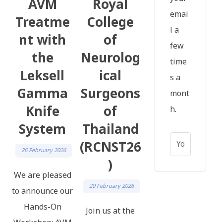
AVM
Royal
emai
Treatme
College
l a
nt with
of
few
the
Neurolog
time
Leksell
ical
s a
Gamma
Surgeons
mont
Knife
of
h.
System
Thailand
ง
(RCNST26
26 February 2026
)
We are pleased
20 February 2026
to announce our
Hands-On
Join us at the