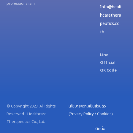
g
professionalism.
า
Info@healt
e
ม
hcarethera
r
รู้
peutics.co.
y
ด้
th
F
า
o
น
r
สุ
u
Line
ข
m
Official
ภ
2
QR Code
า
0
พ
2
ส
5
ม
อ
© Copyright 2023. All Rights
นโยบายความเป็นส่วนตัว
ง
Reserved - Healthcare
(Privacy Policy / Cookies)
กั
Therapeutics Co., Ltd.
บ
ติดต่อ
บ