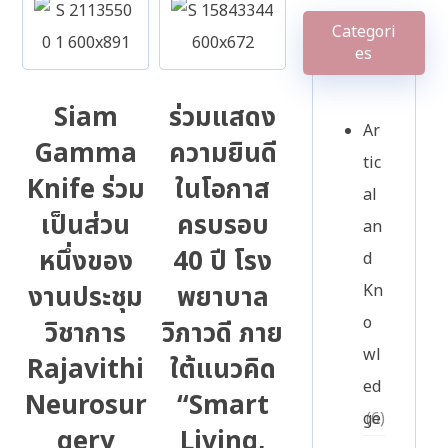
Categori
es
Siam
ร่วมแสดง
Ar
Gamma
ความยินดี
tic
Knife ร่วม
ในโอกาส
al
เป็นส่วน
ครบรอบ
an
หนึ่งของ
40 ปี โรง
d
งานประชุม
พยาบาล
Kn
o
วิชาการ
วิภาวดี ภาย
wl
Rajavithi
ใต้แนวคิด
ed
Neurosur
“Smart
ge
(6)
gery
Living,