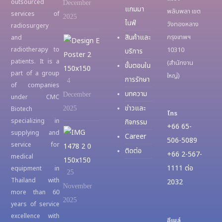
outsourced
December
แกมมา
ม
พลับพลา เขต
services of
2025
ไนฟ์
R
วังทองหลาง
radiosurgery
e
สินค้าและ
กรุงเทพฯ
and
1
f
radiotherapy to
10310
บริการ
7
r
patients. It is a
(สำนักงาน
t
ขั้นตอนใน
e
part of a group
ใหญ่)
h
การรักษา
4
s
of companies
C
บทความ
December
under CMC
h
M
ข่าวและ
Biotech
2025
T
โทร
U
specializing in
กิจกรรม
r
+66 65-
N
เ
supplying and
a
Career
e
506-5089
ชื่
service for
i
ติดต่อ
u
+66 2-567-
medical
อ
n
r
1111 ต่อ
equipment in
ม
i
25
o
Thailand with
ต่
2032
n
November
s
more than 60
อ
g
2025
u
years of service
ค
r
excellence with
ว
อีเมล์